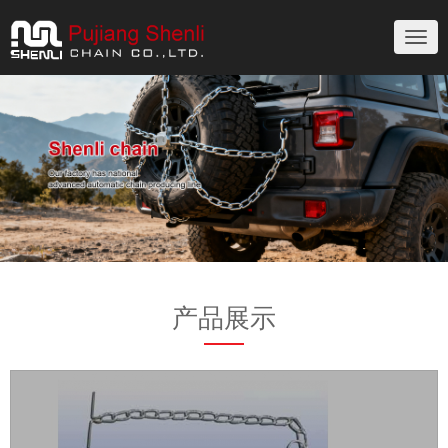
切
换
导
航
产品展示