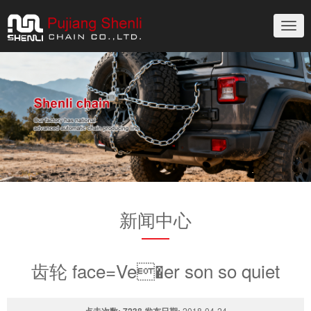
切
换
导
航
新闻中心
齿轮 face=Ve�er son so quiet
点击次数:
7238
发布日期:
2018-04-24