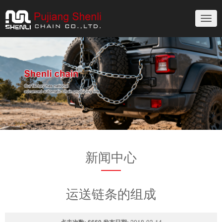
切
换
导
航
新闻中心
运送链条的组成
点击次数:
6660
发布日期:
2018-03-14